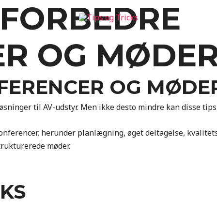
T FORBEDRE
ER OG MØDE
NFERENCER OG MØDE
løsninger til AV-udstyr. Men ikke desto mindre kan disse tips
ferencer, herunder planlægning, øget deltagelse, kvalitets 
trukturerede møder.
CKS