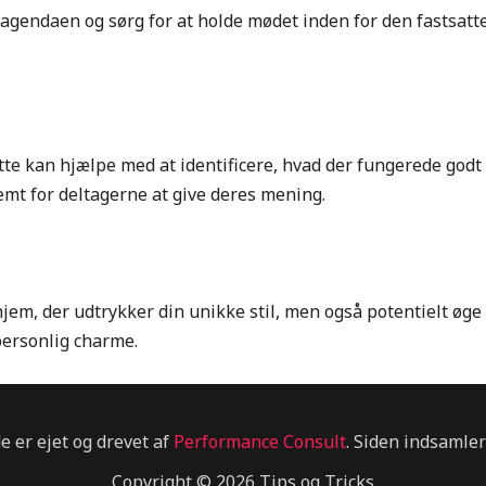
agendaen og sørg for at holde mødet inden for den fastsatte 
te kan hjælpe med at identificere, hvad der fungerede godt 
emt for deltagerne at give deres mening.
jem, der udtrykker din unikke stil, men også potentielt øge
personlig charme.
e er ejet og drevet af
Performance Consult
. Siden indsamler
Copyright © 2026 Tips og Tricks