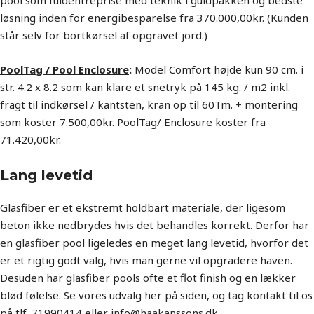
pool som fuldentreprise med teknik i guldpakken og bedste
løsning inden for energibesparelse fra 370.000,00kr. (Kunden
står selv for bortkørsel af opgravet jord.)
PoolTag / Pool Enclosure
:
Model Comfort højde kun 90 cm. i
str. 4.2 x 8.2 som kan klare et snetryk på 145 kg. / m2 inkl.
fragt til indkørsel / kantsten, kran op til 60Tm. + montering
som koster 7.500,00kr. PoolTag/ Enclosure koster fra
71.420,00kr.
Lang levetid
Glasfiber er et ekstremt holdbart materiale, der ligesom
beton ikke nedbrydes hvis det behandles korrekt. Derfor har
en glasfiber pool ligeledes en meget lang levetid, hvorfor det
er et rigtig godt valg, hvis man gerne vil opgradere haven.
Desuden har glasfiber pools ofte et flot finish og en lækker
blød følelse. Se vores udvalg her på siden, og tag kontakt til os
på tlf. 71990414 eller info@haakanssons.dk.