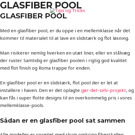
GLASFIBER POOL
GLASFIBER POOL
Med en glasfiber pool, er du oppe i en mellemklasse når det
kommer til materialet til at lave en slidstærk og flot løsning.
Man risikerer nemlig hverken en utæt liner, eller en stålvæg
der ruster. Samtidig er glasfiber poolen i rigtig god kvalitet
med flot finish og Roma trappe for enden.
En glasfiber pool er en slidstærk, flot pool der er let at
installere i haven. Den er det oplagte
gør-det-selv-projekt
, og
kan fås i super flotte designs til en overkommelig pris i vores
mellemklasse-pools.
Sådan er en glasfiber pool sat sammen
Alle modeller er sprøjtet med skum omkring fiberskallen,