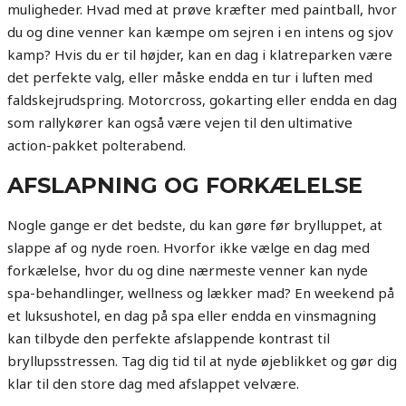
muligheder. Hvad med at prøve kræfter med paintball, hvor
du og dine venner kan kæmpe om sejren i en intens og sjov
kamp? Hvis du er til højder, kan en dag i klatreparken være
det perfekte valg, eller måske endda en tur i luften med
faldskejrudspring. Motorcross, gokarting eller endda en dag
som rallykører kan også være vejen til den ultimative
action-pakket polterabend.
AFSLAPNING OG FORKÆLELSE
Nogle gange er det bedste, du kan gøre før brylluppet, at
slappe af og nyde roen. Hvorfor ikke vælge en dag med
forkælelse, hvor du og dine nærmeste venner kan nyde
spa-behandlinger, wellness og lækker mad? En weekend på
et luksushotel, en dag på spa eller endda en vinsmagning
kan tilbyde den perfekte afslappende kontrast til
bryllupsstressen. Tag dig tid til at nyde øjeblikket og gør dig
klar til den store dag med afslappet velvære.