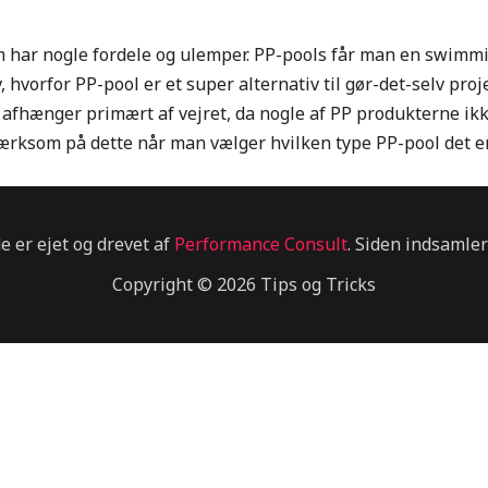
m har nogle fordele og ulemper. PP-pools får man en swimming
 hvorfor PP-pool er et super alternativ til gør-det-selv proj
t afhænger primært af vejret, da nogle af PP produkterne ik
rksom på dette når man vælger hvilken type PP-pool det er
e er ejet og drevet af
Performance Consult
. Siden indsamler
Copyright © 2026 Tips og Tricks