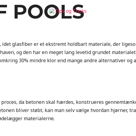
F POOLS
idet glasfiber er et ekstremt holdbart materiale, der liges
i haven, og den har en meget lang levetid grundet materialet.
mkring 30% mindre klor end mange andre alternativer og a
 proces, da betonen skal hærdes, konstrueres gennemtænkes
tonen bliver støbt, kan man selv vælge hvordan hjørner, tr
 ødelægger materialerne.